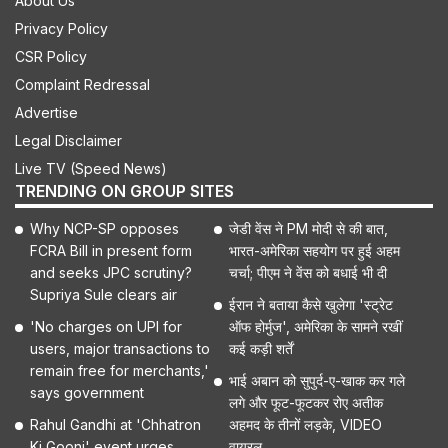
About Us
Privacy Policy
CSR Policy
Complaint Redressal
Advertise
Legal Disclaimer
Live TV (Speed News)
TRENDING ON GROUP SITES
Why NCP-SP opposes
जेडी वेंस ने PM मोदी से की बात,
FCRA Bill in present form
भारत-अमेरिका सहयोग पर हुई अहम
and seeks JPC scrutiny?
चर्चा; पीएम ने वेंस को बधाई भी दी
Supriya Sule clears air
ईरान ने बताया कैसे खुलेगा 'स्ट्रेट
'No charges on UPI for
ऑफ होर्मुज', अमेरिका के सामने रखीं
users, major transactions to
कई कड़ी शर्तें
remain free for merchants,'
भाई अबान को सुपुर्द-ए-खाक कर गले
says government
लगे और फूट-फूटकर रोए अतीक
Rahul Gandhi at 'Chhatron
अहमद के तीनों लड़के, VIDEO
Ki Goonj' event urges
वायरल