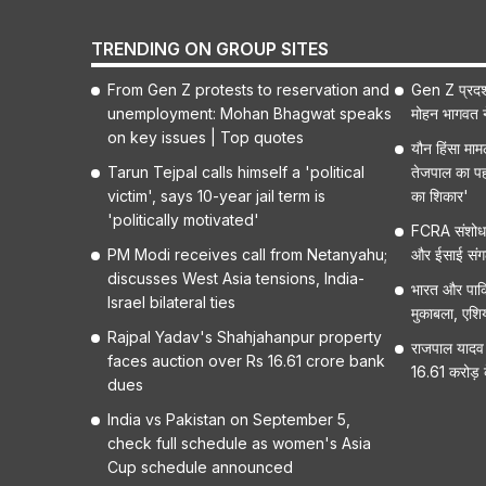
TRENDING ON GROUP SITES
From Gen Z protests to reservation and
Gen Z प्रदर्
unemployment: Mohan Bhagwat speaks
मोहन भागवत ने 
on key issues | Top quotes
यौन हिंसा मा
Tarun Tejpal calls himself a 'political
तेजपाल का पह
victim', says 10-year jail term is
का शिकार'
'politically motivated'
FCRA संशोधन
PM Modi receives call from Netanyahu;
और ईसाई संगठनो
discusses West Asia tensions, India-
भारत और पाकि
Israel bilateral ties
मुकाबला, एशि
Rajpal Yadav's Shahjahanpur property
राजपाल यादव 
faces auction over Rs 16.61 crore bank
16.61 करोड़ क
dues
India vs Pakistan on September 5,
check full schedule as women's Asia
Cup schedule announced