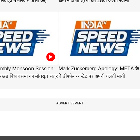
लवाड़ा में मलबे में फंसी कई
अमरनाथ यात्रियों का 28वां जत्था रवाना
embly Monsoon Session:
Mark Zuckerberg Apology: META क
ारखंड विधानसभा का मॉनसून सत्र
ने डीपफेक कंटेंट पर अपनी गलती मानी
ADVERTISEMENT