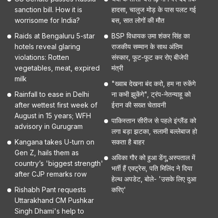
sanction bill. How it is
हादसा, चालुज मोड़ के पास पलट गई
worrisome for India?
बस, सात लोगों की मौत
Raids at Bengaluru 5-star
BSP विधायक उमा शंकर सिंह का
hotels reveal glaring
राजकीय सम्मान के साथ अंतिम
violations: Rotten
संस्कार, फूट-फूट कर रोए बीजेपी
vegetables, meat, expired
मंत्री
milk
"ख्वाब देखना बंद करो, हम ना रुकेंगे
Rainfall to ease in Delhi
ना कभी झुकेंगे", ट्रंप-नेतन्याहू को
after wettest first week of
ईरान की सख्त चेतावनी
August in 15 years; WFH
पाकिस्तान सीरीज से पहले इंग्लैंड को
advisory in Gurugram
लगा बड़ा झटका, सलामी बल्लेबाज हो
Kangana takes U-turn on
सकता है बाहर
Gen Z, hails them as
अविका गौर को हुआ डेंगू,अस्पताल में
country’s 'biggest strength'
भर्ती हैं एक्ट्रेस, पति मिलिंद ने दिया
after CJP remarks row
हेल्थ अपडेट, बोले- 'उसके लिए दुआ
Rishabh Pant requests
करिए'
Uttarakhand CM Pushkar
Singh Dhami's help to