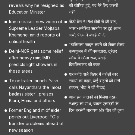
reveals why he resigned as
की कोशिश हुई, पद मेरे लिए जरूरी
Education Minister
नहीं'
Iran releases new video of
जेडी वेंस ने PM मोदी से की बात,
Supreme Leader Mojtaba
भारत-अमेरिका सहयोग पर हुई अहम
Khamenei amid reports of
चर्चा; पीएम ने बधाई भी दी
critical health
'टॉक्सिक' साइन करने को लेकर लेकर
Delhi-NCR gets some relief
कन्फ्यूजन में थीं नयनतारा, ट्रेलर
after heavy rain; IMD
लॉन्च में खोला राज, बताई
predicts light showers in
हिचकिचाहट की वजह
these areas
शराबबंदी वाले बिहार में नशेड़ी कार
Toxic trailer launch: Yash
सवारों का कहर, कई वाहनों को मारी
calls Nayanthara the 'most
टक्कर; भीड़ ने की पिटाई
badass sister', praises
आज इन जातकों को मिलेगा ग्रह-
Kiara, Huma and others
नक्षत्र का साथ, सावन एकादशी के
Former England midfielder
दिन बरसेगी नारायण और शिव की कृपा
points out Liverpool FC's
transfer problems ahead of
new season