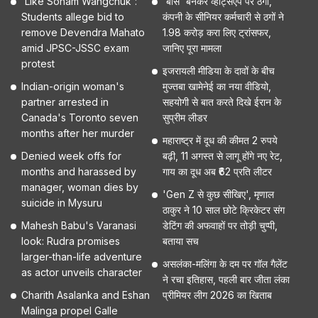
'Like Sonam Wangchuk':
'बॉस' बनकर व्हाट्सएप पर ठगी,
Students allege bid to
कंपनी के सीनियर कर्मचारी से ठगों ने
remove Devendra Mahato
1.98 करोड़ करा लिए ट्रांसफर,
amid JPSC-JSSC exam
जानिए पूरा मामला
protest
इजरायली मीडिया के दावों के बीच
Indian-origin woman's
मुज्तबा खामेनेई का नया वीडियो,
partner arrested in
सहयोगी से बात करते दिखे ईरान के
Canada's Toronto seven
सुप्रीम लीडर
months after her murder
महाराष्ट्र में दूध की कीमत 2 रुपये
Denied week offs for
बढ़ी, 11 अगस्त से लागू होंगे नए रेट,
months and harassed by
गाय का दूध अब ₹62 प्रति लीटर
manager, woman dies by
'Gen Z से कुछ सीखिए', मृणाल
suicide in Mysuru
ठाकुर ने 10 साल छोटे क्रिकेटर संग
Mahesh Babu's Varanasi
डेटिंग की अफवाहों पर तोड़ी चुप्पी,
look: Rudra promises
बताया सच
larger-than-life adventure
असलंका-मलिंगा के दम पर गॉल गैलेंट
as actor unveils character
ने रचा इतिहास, पहली बार जीता लंका
Charith Asalanka and Eshan
प्रीमियर लीग 2026 का खिताब
Malinga propel Galle