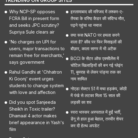
TRENDING ON GROUP SITES
Why NCP-SP opposes
इस्लामाबाद की मस्जिद में लश्कर-ए-
FCRA Bill in present form
तैयबा के वरिष्ठ कैडर की संदिग्ध मौत,
and seeks JPC scrutiny?
पढ़ने पहुंचा था नमाज
Supriya Sule clears air
क्या रूस NATO पर हमला करने
'No charges on UPI for
वाला है? कीव पर फिर मिसाइलों की
users, major transactions to
बौछार, काला सागर में भी अटैक
remain free for merchants,'
BCCI के सेंटर ऑफ एक्सीलेंस में
says government
चोटिल खिलाड़ियों की बन गई प्लेइंग
Rahul Gandhi at 'Chhatron
11, बुमराह से लेकर पांड्या तक का
Ki Goonj' event urges
नाम शामिल
students to change system
नोएडा सेक्टर 51 में मचा हड़कंप, कोठी
with love and affection
में पंखे से लटका मिला 15 साल की
Did you spot Sanjeeda
लड़की का शव
Sheikh in Toxic trailer?
स्वरा भास्कर अस्पताल में हुईं भर्ती,
Dhamaal 4 actor makes
डेंगू से हाल हुआ बेहाल, तस्वीर शेयर
brief appearance in Yash's
कर दी हेल्थ अपडेट
film