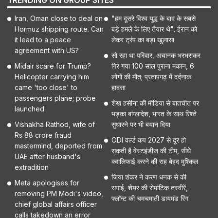
TRENDING ON GROUP SITES
Iran, Oman close to deal on
"हम दूसरे विश्व युद्ध के बाद के सबसे
Hormuz shipping route. Can
बड़े हमले के लिए तैयार थे", ईरान को
it lead to a peace
लेकर ट्रंप का बड़ा खुलासा
agreement with US?
सो रहा था परिवार, अचानक भरभराकर
Midair scare for Trump?
गिर गया 100 साल पुराना मकान, 6
Helicopter carrying him
लोगों की मौत; प्रतापगढ़ में दर्दनाक
came 'too close' to
हादसा
passengers plane; probe
शेख हसीना की मीडिया से बातचीत पर
launched
भड़का बांग्लादेश, भारत के साथ रिश्ते
Vishakha Rathod, wife of
सुधारने पर भी बयान दिया
Rs 88 crore fraud
ODI वर्ल्ड कप 2027 से दूर हो
mastermind, deported from
सकती है वेस्टइंडीज की टीम, सीधे
UAE after husband's
क्वालिफाई करने की राह बेहद मुश्किल
extradition
जिया शंकर ने करण धनक से की
Meta apologises for
सगाई, शेयर की रोमांटिक तस्वीरें,
removing PM Modi's video,
फ्लॉन्ट की चमचमाती डायमंड रिंग
chief global affairs officer
calls takedown an error