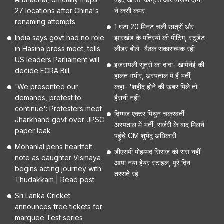
27 locations after China's
ने कसी कमर
renaming attempts
1 घंटा 20 मिनट चली छात्रों और
India says govt had no role
झारखंड के मंत्रियों की मीटिंग, स्टूडेंट
in Hasina press meet, tells
लीडर बोले- बैठक सकारात्मक रही
US leaders Parliament will
इजरायली सूत्रों का दावा- खामेनेई की
decide FCRA Bill
हालत गंभीर, अस्पताल में हैं भर्ती;
'We presented our
कहा- 'शहीद होने की खबर मिले तो
demands, protest to
हैरानी नहीं'
continue': Protesters meet
दिग्गज एक्टर मिथुन चक्रवर्ती
Jharkhand govt over JPSC
अस्पताल में भर्ती, सर्जरी के बाद मिलने
paper leak
पहुंचे CM शुभेंदु अधिकारी
Mohanlal pens heartfelt
डीएसपी मोहम्मद सिराज को रास नहीं
note as daughter Vismaya
आया नया हेयर स्टाइल, पूरे दिन
begins acting journey with
तरसते रहे
Thudakkam | Read post
Sri Lanka Cricket
announces free tickets for
marquee Test series