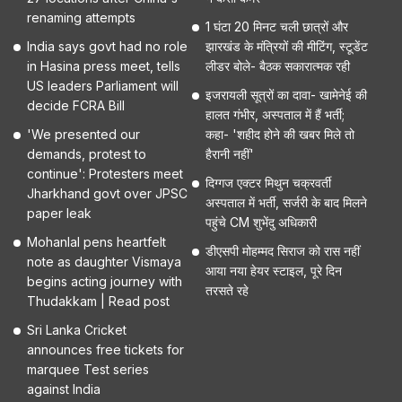
renaming attempts
1 घंटा 20 मिनट चली छात्रों और
India says govt had no role
झारखंड के मंत्रियों की मीटिंग, स्टूडेंट
in Hasina press meet, tells
लीडर बोले- बैठक सकारात्मक रही
US leaders Parliament will
इजरायली सूत्रों का दावा- खामेनेई की
decide FCRA Bill
हालत गंभीर, अस्पताल में हैं भर्ती;
'We presented our
कहा- 'शहीद होने की खबर मिले तो
demands, protest to
हैरानी नहीं'
continue': Protesters meet
दिग्गज एक्टर मिथुन चक्रवर्ती
Jharkhand govt over JPSC
अस्पताल में भर्ती, सर्जरी के बाद मिलने
paper leak
पहुंचे CM शुभेंदु अधिकारी
Mohanlal pens heartfelt
डीएसपी मोहम्मद सिराज को रास नहीं
note as daughter Vismaya
आया नया हेयर स्टाइल, पूरे दिन
begins acting journey with
तरसते रहे
Thudakkam | Read post
Sri Lanka Cricket
announces free tickets for
marquee Test series
against India