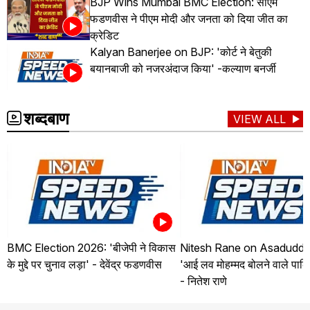
BJP Wins Mumbai BMC Election: सीएम
फडणवीस ने पीएम मोदी और जनता को दिया जीत का
क्रेडिट
Kalyan Banerjee on BJP: 'कोर्ट ने बेतुकी
बयानबाजी को नजरअंदाज किया' -कल्याण बनर्जी
शब्दबाण
VIEW ALL
BMC Election 2026: 'बीजेपी ने विकास
Nitesh Rane on Asaduddin
के मुद्दे पर चुनाव लड़ा' - देवेंद्र फडणवीस
'आई लव मोहम्मद बोलने वाले पाकि
- नितेश राणे