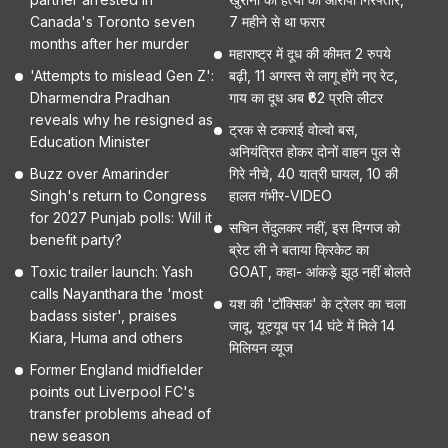
Canada's Toronto seven
7 महीने से था फरार
months after her murder
महाराष्ट्र में दूध की कीमत 2 रुपये
'Attempts to mislead Gen Z':
बढ़ी, 11 अगस्त से लागू होंगे नए रेट,
Dharmendra Pradhan
गाय का दूध अब ₹62 प्रति लीटर
reveals why he resigned as
ट्रक से टकराई वोल्वो बस,
Education Minister
अनियंत्रित होकर दोनों वाहन पुल से
Buzz over Amarinder
गिरे नीचे, 40 यात्री घायल, 10 की
Singh's return to Congress
हालत गंभीर-VIDEO
for 2027 Punjab polls: Will it
सचिन तेंदुलकर नहीं, इस दिग्गज को
benefit party?
ब्रेट ली ने बताया क्रिकेट का
Toxic trailer launch: Yash
GOAT, कहा- आंकड़े झूठ नहीं बोलते
calls Nayanthara the 'most
यश की 'टॉक्सिक' के ट्रेलर का चला
badass sister', praises
जादू, यूट्यूब पर 14 घंटे में मिले 14
Kiara, Huma and others
मिलियन व्यूज
Former England midfielder
points out Liverpool FC's
transfer problems ahead of
new season