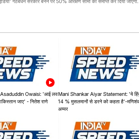
की कि 'इंडिया' गठबंधन सरकार बनने पर 50% आरक्षण सीमा को समाप्त कर दिया जाएगा
 Asaduddin Owaisi: 'आई लव
Mani Shankar Aiyar Statement: 'ये हिंद
पाकिस्तान जाए' - नितेश राणे
14 % मुसलमानों से डरने को कहता है'-मणिशं
अय्यर