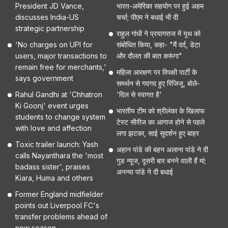
President JD Vance,
भारत-अमेरिका सहयोग पर हुई अहम
discusses India-US
चर्चा; पीएम ने बधाई भी दी
strategic partnership
राहुल गांधी ने प्रयागराज में यूथ को
'No charges on UPI for
संबोधित किया, कहा- "मैं दर्द, डेटा
users, major transactions to
और दौलत की बात करूंगा"
remain free for merchants,'
महिला आरक्षण पर विपक्षी पार्टी के
says government
समर्थन से गदगद हुए रिजिजू, बोले-
Rahul Gandhi at 'Chhatron
'दिल से स्वागत है'
Ki Goonj' event urges
भारतीय टीम को श्रीलंका के खिलाफ
students to change system
टेस्ट सीरीज का आगाज होने से पहले
with love and affection
लगा झटका, साई सुदर्शन हुए बाहर
Toxic trailer launch: Yash
अहान पांडे की बहन अलाना पांडे ने दी
calls Nayanthara the 'most
गुड न्यूज, दूसरी बार बनने वाली हैं मां;
badass sister', praises
अनन्या पांडे ने दी बधाई
Kiara, Huma and others
Former England midfielder
points out Liverpool FC's
transfer problems ahead of
new season