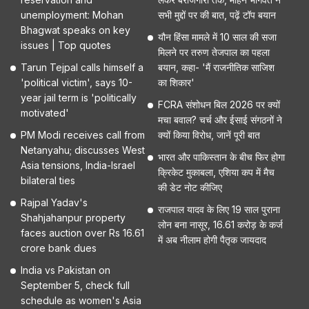
unemployment: Mohan
सभी मुद्दों पर की बात, पढ़ें टॉप बयान
Bhagwat speaks on key
यौन हिंसा मामले में 10 साल की सजा
issues | Top quotes
मिलने पर तरुण तेजपाल का पहला
Tarun Tejpal calls himself a
बयान, कहा- 'मैं राजनीतिक साजिश
'political victim', says 10-
का शिकार'
year jail term is 'politically
FCRA संशोधन बिल 2026 पर क्यों
motivated'
मचा बवाल? चर्च और ईसाई संगठनों ने
PM Modi receives call from
क्यों किया विरोध, जानें पूरी बात
Netanyahu; discusses West
भारत और पाकिस्तान के बीच फिर होगा
Asia tensions, India-Israel
क्रिकेट मुकाबला, एशिया कप में मैच
bilateral ties
की डेट नोट कीजिए
Rajpal Yadav's
राजपाल यादव के लिए 19 साल पुराना
Shahjahanpur property
लोन बना नासूर, 16.61 करोड़ के कर्ज
faces auction over Rs 16.61
में अब नीलाम होगी पैतृक जायदाद
crore bank dues
India vs Pakistan on
September 5, check full
schedule as women's Asia