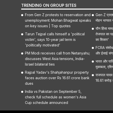
TRENDING ON GROUP SITES
From Gen Z protests to reservation and
Gen Z प्रदर्
unemployment: Mohan Bhagwat speaks
मोहन भागवत ने 
on key issues | Top quotes
यौन हिंसा मा
Tarun Tejpal calls himself a 'political
तेजपाल का पह
victim', says 10-year jail term is
का शिकार'
'politically motivated'
FCRA संशोधन
PM Modi receives call from Netanyahu;
और ईसाई संगठनो
discusses West Asia tensions, India-
भारत और पाकि
Israel bilateral ties
मुकाबला, एशि
Rajpal Yadav's Shahjahanpur property
राजपाल यादव 
faces auction over Rs 16.61 crore bank
16.61 करोड़ क
dues
India vs Pakistan on September 5,
check full schedule as women's Asia
Cup schedule announced