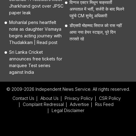
दिग्गज एक्टर मिथुन चक्रवर्ती
Jharkhand govt over JPSC
अस्पताल में भर्ती, सर्जरी के बाद मिलने
paper leak
पहुंचे CM शुभेंदु अधिकारी
Mohanlal pens heartfelt
डीएसपी मोहम्मद सिराज को रास नहीं
note as daughter Vismaya
आया नया हेयर स्टाइल, पूरे दिन
begins acting journey with
तरसते रहे
Thudakkam | Read post
Sri Lanka Cricket
announces free tickets for
marquee Test series
against India
© 2009-2026 Independent News Service. All rights reserved.
Contact Us
About Us
Privacy Policy
CSR Policy
Complaint Redressal
Advertise
Rss Feed
Legal Disclaimer