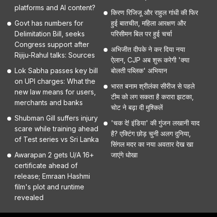
platforms and AI content?
किरण रिजिजू और राहुल गांधी की फिर
Govt has numbers for
हुई बातचीत, महिला आरक्षण और
Delimitation Bill, seeks
परिसीमन बिल पर हुई चर्चा
Congress support after
अभिजीत दीपके ने कर दिया नया
Rijiju-Rahul talks: Sources
ऐलान, CJP अब शुरू करेगी 'क्या
Lok Sabha passes key bill
बोलती पब्लिक' अभियान
on UPI charges: What the
भारत बनाम श्रीलंका सीरीज से पहले
new law means for users,
टीम को लग सकता है करारा झटका,
merchants and banks
चोट ने बढ़ा दी मुश्किलें
Shubman Gill suffers injury
'चक दे! इंडिया' की गुंजन लखानी याद
scare while training ahead
है? एक्टिंग छोड़ चुनी अलग दुनिया,
of Test series vs Sri Lanka
सिंगल मदर का नया अवतार देख खा
Awarapan 2 gets U/A 16+
जाएंगे धोखा
certificate ahead of
release; Emraan Hashmi
film's plot and runtime
revealed