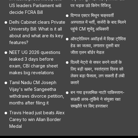
US leaders Parliament will
पर भड़क उठे किरेन रिजिजू
decide FCRA Bill
दिग्गज एक्टर मिथुन चक्रवर्ती
Delhi Cabinet clears Private
अस्पताल में भर्ती, सर्जरी के बाद मिलने
University Bill: What is it all
पहुंचे CM शुभेंदु अधिकारी
about and what are its key
ऑस्ट्रेलियन अवॉर्ड्स में दिखा ट्रैविस
features?
हेड का जलवा, लगातार दूसरी बार
NEET UG 2026 questions
जीता एलन बॉर्डर मेडल
leaked 3 days before
दिल्ली मेट्रो से सफर करने वालों के
exam, CBI charge sheet
लिए बड़ी खबर, स्वतंत्रता दिवस को
makes big revelations
लेकर बड़ा फैसला, लग सकती हैं लंबी
Tamil Nadu CM Joseph
कतारें
Vijay's wife Sangeetha
बन गया इस्लामिक नाटो! पाकिस्तान-
withdraws divorce petition,
सऊदी अरब-तुर्किये ने संयुक्त रक्षा
months after filing it
समझौते पर किए हस्ताक्षर
Travis Head just beats Alex
Carey to win Allan Border
Medal