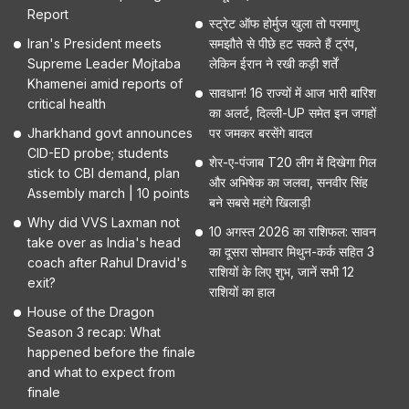
Report
स्ट्रेट ऑफ होर्मुज खुला तो परमाणु
Iran's President meets
समझौते से पीछे हट सकते हैं ट्रंप,
Supreme Leader Mojtaba
लेकिन ईरान ने रखी कड़ी शर्तें
Khamenei amid reports of
सावधान! 16 राज्यों में आज भारी बारिश
critical health
का अलर्ट, दिल्ली-UP समेत इन जगहों
Jharkhand govt announces
पर जमकर बरसेंगे बादल
CID-ED probe; students
शेर-ए-पंजाब T20 लीग में दिखेगा गिल
stick to CBI demand, plan
और अभिषेक का जलवा, सनवीर सिंह
Assembly march | 10 points
बने सबसे महंगे खिलाड़ी
Why did VVS Laxman not
10 अगस्त 2026 का राशिफल: सावन
take over as India's head
का दूसरा सोमवार मिथुन-कर्क सहित 3
coach after Rahul Dravid's
राशियों के लिए शुभ, जानें सभी 12
exit?
राशियों का हाल
House of the Dragon
Season 3 recap: What
happened before the finale
and what to expect from
finale