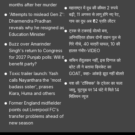
months after her murder
महाराष्ट्र में दूध की कीमत 2 रुपये
'Attempts to mislead Gen Z':
बढ़ी, 11 अगस्त से लागू होंगे नए रेट,
Dharmendra Pradhan
गाय का दूध अब ₹62 प्रति लीटर
reveals why he resigned as
ट्रक से टकराई वोल्वो बस,
Education Minister
अनियंत्रित होकर दोनों वाहन पुल से
Buzz over Amarinder
गिरे नीचे, 40 यात्री घायल, 10 की
Singh's return to Congress
हालत गंभीर-VIDEO
for 2027 Punjab polls: Will it
सचिन तेंदुलकर नहीं, इस दिग्गज को
benefit party?
ब्रेट ली ने बताया क्रिकेट का
Toxic trailer launch: Yash
GOAT, कहा- आंकड़े झूठ नहीं बोलते
calls Nayanthara the 'most
यश की 'टॉक्सिक' के ट्रेलर का चला
badass sister', praises
जादू, यूट्यूब पर 14 घंटे में मिले 14
Kiara, Huma and others
मिलियन व्यूज
Former England midfielder
points out Liverpool FC's
transfer problems ahead of
new season