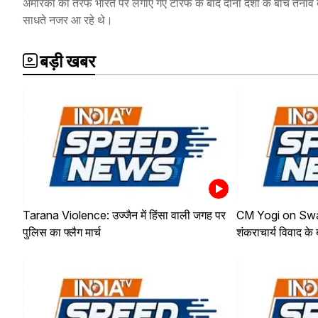
अमेरिका की तरफ भारत पर लगाए गए टैरिफ के बाद दोनों देशों के बीच तनाव 
साधते नजर आ रहे थे।
बड़ी खबर
Tarana Violence: उज्जैन में हिंसा वाली जगह पर
CM Yogi on Sw
पुलिस का फ्लैग मार्च
शंकराचार्य विवाद क