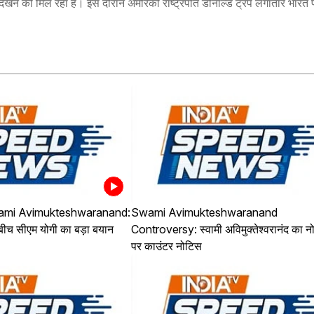
देखने को मिल रहा है। इस दौरान अमेरिकी राष्ट्रपति डोनाल्ड ट्रंप लगातार भारत
ami Avimukteshwaranand:
Swami Avimukteshwaranand
े बीच सीएम योगी का बड़ा बयान
Controversy: स्वामी अविमुक्तेश्वरानंद का न
पर काउंटर नोटिस