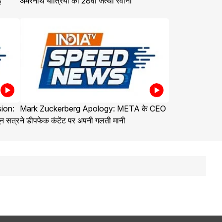
ई
अमरनाथ यात्रियों का 28वां जत्था रवाना
ion:
Mark Zuckerberg Apology: META के CEO
न सत्र
ने डीपफेक कंटेंट पर अपनी गलती मानी