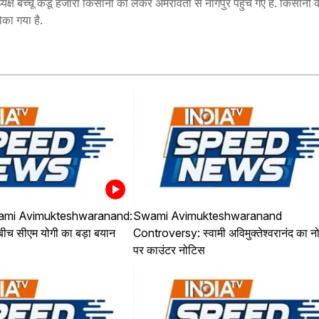
क्ष बच्चू कडू हजारों किसानों को लेकर अमरावती से नागपुर पहुंच गए हैं. किसानों क
ोका गया है.
ami Avimukteshwaranand:
Swami Avimukteshwaranand
े बीच सीएम योगी का बड़ा बयान
Controversy: स्वामी अविमुक्तेश्वरानंद का न
पर काउंटर नोटिस