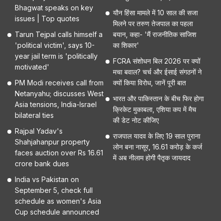
Bhagwat speaks on key
यौन हिंसा मामले में 10 साल की सजा
issues | Top quotes
मिलने पर तरुण तेजपाल का पहला
Tarun Tejpal calls himself a
बयान, कहा- 'मैं राजनीतिक साजिश
'political victim', says 10-
का शिकार'
year jail term is 'politically
FCRA संशोधन बिल 2026 पर क्यों
motivated'
मचा बवाल? चर्च और ईसाई संगठनों ने
PM Modi receives call from
क्यों किया विरोध, जानें पूरी बात
Netanyahu; discusses West
भारत और पाकिस्तान के बीच फिर होगा
Asia tensions, India-Israel
क्रिकेट मुकाबला, एशिया कप में मैच
bilateral ties
की डेट नोट कीजिए
Rajpal Yadav's
राजपाल यादव के लिए 19 साल पुराना
Shahjahanpur property
लोन बना नासूर, 16.61 करोड़ के कर्ज
faces auction over Rs 16.61
में अब नीलाम होगी पैतृक जायदाद
crore bank dues
India vs Pakistan on
September 5, check full
schedule as women's Asia
Cup schedule announced