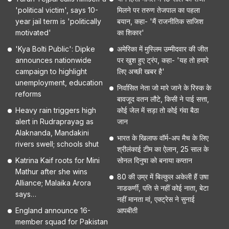
'political victim', says 10-
मिलने पर तरुण तेजपाल का पहला
year jail term is 'politically
बयान, कहा- 'मैं राजनीतिक साजिश
motivated'
का शिकार'
'Kya Bolti Public': Dipke
अमेरिका में मुस्लिम उम्मीदवार की जीत
announces nationwide
पर खुश हुए ट्रंप, कहा- 'यह तो हमारे
campaign to highlight
लिए अच्छी खबर है'
unemployment, education
निर्वासित नेता जो मारे जाने के रिस्क के
reforms
बावजूद वतन लौटे, किसी ने पाई सत्ता,
Heavy rain triggers high
कोई जेल में सड़ा तो कोई गंवा बैठा
alert in Rudraprayag as
जान
Alaknanda, Mandakini
भारत के खिलाफ वॉर्म-अप मैच के लिए
rivers swell; schools shut
श्रीलंकाई टीम का ऐलान, 25 साल के
Katrina Kaif roots for Mini
सोनल दिनुषा को बनाया कप्तान
Mathur after she wins
80 की उम्र में बिल्कुल अकेली हैं उषा
Alliance; Malaika Arora
नाडकर्णी, पति से नहीं कोई नाता, बेटा
says…
नहीं मानता मां, एक्ट्रेस ने सुनाई
England announce 16-
आपबीती
member squad for Pakistan