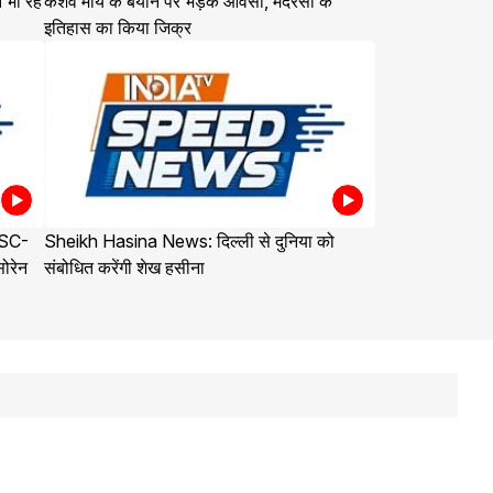
 भी रहे
केशव मौर्य के बयान पर भड़के ओवैसी, मदरसों के
इतिहास का किया जिक्र
PSC-
Sheikh Hasina News: दिल्ली से दुनिया को
सोरेन
संबोधित करेंगी शेख हसीना