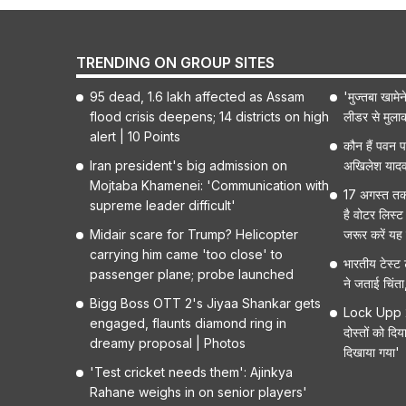
TRENDING ON GROUP SITES
95 dead, 1.6 lakh affected as Assam
'मुज्तबा खामेन
flood crisis deepens; 14 districts on high
लीडर से मुलाक
alert | 10 Points
कौन हैं पवन पा
Iran president's big admission on
अखिलेश यादव
Mojtaba Khamenei: 'Communication with
17 अगस्त तक 
supreme leader difficult'
है वोटर लिस्ट
Midair scare for Trump? Helicopter
जरूर करें यह
carrying him came 'too close' to
भारतीय टेस्ट
passenger plane; probe launched
ने जताई चिंत
Bigg Boss OTT 2's Jiyaa Shankar gets
Lock Upp 2 ज
engaged, flaunts diamond ring in
दोस्तों को दिय
dreamy proposal | Photos
दिखाया गया'
'Test cricket needs them': Ajinkya
Rahane weighs in on senior players'