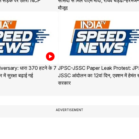
 में सड़क पर उतरी NCP
सांसदों से मिले पीएम मोदी, राघव चड्ढा-हरभजन
मौजूद
versary: धारा 370 हटने के 7
JPSC-JSSC Paper Leak Protest: J
 में सुरक्षा बढ़ाई गई
JSSC आंदोलन का 12वां दिन, एक्शन में हेमंत 
सरकार
ADVERTISEMENT