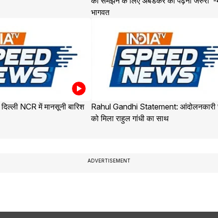
को समझने के लिए अंबेडकर को पढ़ना जरुरी"-
भागवत
िल्ली NCR में मानसूनी बारिश
Rahul Gandhi Statement: आंदोलनकारी छा
को मिला राहुल गांधी का साथ
ADVERTISEMENT