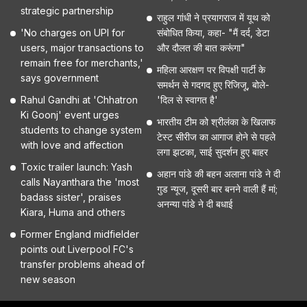
strategic partnership
राहुल गांधी ने प्रयागराज में यूथ को
'No charges on UPI for
संबोधित किया, कहा- "मैं दर्द, डेटा
users, major transactions to
और दौलत की बात करूंगा"
remain free for merchants,'
महिला आरक्षण पर विपक्षी पार्टी के
says government
समर्थन से गदगद हुए रिजिजू, बोले-
Rahul Gandhi at 'Chhatron
'दिल से स्वागत है'
Ki Goonj' event urges
भारतीय टीम को श्रीलंका के खिलाफ
students to change system
टेस्ट सीरीज का आगाज होने से पहले
with love and affection
लगा झटका, साई सुदर्शन हुए बाहर
Toxic trailer launch: Yash
अहान पांडे की बहन अलाना पांडे ने दी
calls Nayanthara the 'most
गुड न्यूज, दूसरी बार बनने वाली हैं मां;
badass sister', praises
अनन्या पांडे ने दी बधाई
Kiara, Huma and others
Former England midfielder
points out Liverpool FC's
transfer problems ahead of
new season