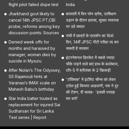
flight pilot failed dope test
India
Jharkhand govt likely to
बारामती में फिर प्लेन क्रैश, प्रशिक्षण
cancel 14th JPSC PT;CBI
उड़ान के दौरान हादसा, सुरक्षा व्यवस्था
probe, reforms among key
पर उठे सवाल
discussion points: Sources
रांची में छात्रों के प्रदर्शन का 16वां
Denied week offs for
दिन, 14वीं JPSC पीटी परीक्षा रद्द कर
months and harassed by
सकती है सरकार
manager, woman dies by
इंटरनेशनल क्रिकेट में सबसे ज्यादा
suicide in Mysuru
चौके जड़ने वाले बाएं हाथ के बल्लेबाज,
After Nolan’s The Odyssey,
टॉप-5 में श्रीलंका के 2 खिलाड़ी
SS Rajamouli hints at
'टॉक्सिक' में इंटीमेट सीन्स को लेकर
Varanasi’s IMAX scale on
ट्रोल हुईं कियारा आडवाणी, यश ने दूर
Mahesh Babu’s birthday
की टेंशन, दी सलाह- 'इसकी परवाह
Star India batter touted as
मत करो'
replacement for injured Sai
Sudharsan for Sri Lanka
Test series | Report