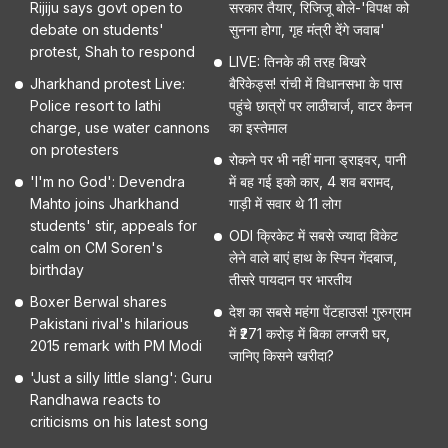
Rijiju says govt open to
सरकार तैयार, रिजिजू बोले-'विपक्ष को
debate on students'
सुनना होगा, गृह मंत्री देंगे जवाब'
protest, Shah to respond
LIVE: तिनके की तरह बिखरे
Jharkhand protest Live:
बैरिकेड्स! रांची में विधानसभा के पास
Police resort to lathi
पहुंचे छात्रों पर लाठीचार्ज, वाटर कैनन
charge, use water cannons
का इस्तेमाल
on protesters
रोकने पर भी नहीं माना ड्राइवर, पानी
'I'm no God': Devendra
में बह गई इको कार, 4 शव बरामद,
Mahto joins Jharkhand
गाड़ी में सवार थे 11 लोग
students' stir, appeals for
ODI क्रिकेट में सबसे ज्यादा विकेट
calm on CM Soren's
लेने वाले बाएं हाथ के स्पिन गेंदबाज,
birthday
तीसरे पायदान पर भारतीय
Boxer Berwal shares
देश का सबसे महंगा पेंटहाउस! गुरुग्राम
Pakistani rival's hilarious
में ₹271 करोड़ में बिका लग्जरी घर,
2015 remark with PM Modi
जानिए किसने खरीदा?
'Just a silly little slang': Guru
Randhawa reacts to
criticisms on his latest song