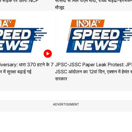
 में सड़क पर उतरी NCP
सांसदों से मिले पीएम मोदी, राघव चड्ढा-हरभजन
मौजूद
versary: धारा 370 हटने के 7
JPSC-JSSC Paper Leak Protest: J
 में सुरक्षा बढ़ाई गई
JSSC आंदोलन का 12वां दिन, एक्शन में हेमंत 
सरकार
ADVERTISEMENT