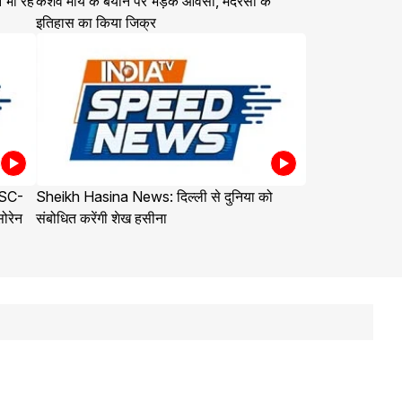
 भी रहे
केशव मौर्य के बयान पर भड़के ओवैसी, मदरसों के
इतिहास का किया जिक्र
PSC-
Sheikh Hasina News: दिल्ली से दुनिया को
सोरेन
संबोधित करेंगी शेख हसीना