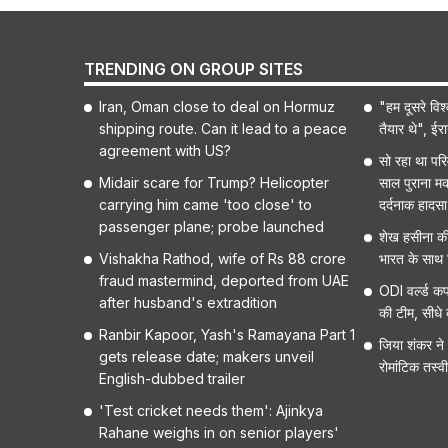
TRENDING ON GROUP SITES
Iran, Oman close to deal on Hormuz
"हम दूसरे विश्
shipping route. Can it lead to a peace
तैयार थे", ईर
agreement with US?
सो रहा था प
Midair scare for Trump? Helicopter
साल पुराना मक
carrying him came 'too close' to
दर्दनाक हादसा
passenger plane; probe launched
शेख हसीना की 
Vishakha Rathod, wife of Rs 88 crore
भारत के साथ र
fraud mastermind, deported from UAE
ODI वर्ल्ड क
after husband's extradition
की टीम, सीधे 
Ranbir Kapoor, Yash's Ramayana Part 1
जिया शंकर न
gets release date; makers unveil
रोमांटिक तस्वी
English-dubbed trailer
'Test cricket needs them': Ajinkya
Rahane weighs in on senior players'