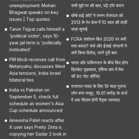
unemployment: Mohan
सभी मुद्दों पर की बात, पढ़ें टॉप बयान
Bhagwat speaks on key
बॉम्बे हाई कोर्ट ने तरुण तेजपाल को
issues | Top quotes
2013 के रेप केस में 10 साल की कड़ी
Tarun Tejpal calls himself a
सज़ा सुनाई
'political victim', says 10-
FCRA संशोधन बिल 2026 पर क्यों
year jail term is 'politically
मचा बवाल? चर्च और ईसाई संगठनों ने
motivated'
क्यों किया विरोध, जानें पूरी बात
PM Modi receives call from
भारत और पाकिस्तान के बीच फिर होगा
Netanyahu; discusses West
क्रिकेट मुकाबला, एशिया कप में मैच
Asia tensions, India-Israel
की डेट नोट कीजिए
bilateral ties
राजपाल यादव के लिए 19 साल पुराना
India vs Pakistan on
लोन बना नासूर, 16.61 करोड़ के कर्ज
September 5, check full
में अब नीलाम होगी पैतृक जायदाद
schedule as women's Asia
Cup schedule announced
Ameesha Patel reacts after
X user says Preity Zinta is
copying her Gadar 2 look in