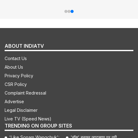
ABOUT INDIATV
Contact Us
About Us
Privacy Policy
CSR Policy
Complaint Redressal
Advertise
Legal Disclaimer
Live TV (Speed News)
TRENDING ON GROUP SITES
'Like Sonam Wangchuk':
'बॉस' बनकर व्हाट्सएप पर ठगी,