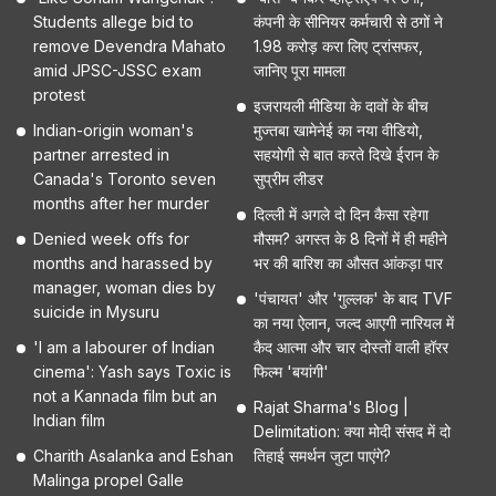
Students allege bid to
कंपनी के सीनियर कर्मचारी से ठगों ने
remove Devendra Mahato
1.98 करोड़ करा लिए ट्रांसफर,
amid JPSC-JSSC exam
जानिए पूरा मामला
protest
इजरायली मीडिया के दावों के बीच
Indian-origin woman's
मुज्तबा खामेनेई का नया वीडियो,
partner arrested in
सहयोगी से बात करते दिखे ईरान के
Canada's Toronto seven
सुप्रीम लीडर
months after her murder
दिल्ली में अगले दो दिन कैसा रहेगा
Denied week offs for
मौसम? अगस्त के 8 दिनों में ही महीने
months and harassed by
भर की बारिश का औसत आंकड़ा पार
manager, woman dies by
'पंचायत' और 'गुल्लक' के बाद TVF
suicide in Mysuru
का नया ऐलान, जल्द आएगी नारियल में
'I am a labourer of Indian
कैद आत्मा और चार दोस्तों वाली हॉरर
cinema': Yash says Toxic is
फिल्म 'बयांगी'
not a Kannada film but an
Rajat Sharma's Blog |
Indian film
Delimitation: क्या मोदी संसद में दो
Charith Asalanka and Eshan
तिहाई समर्थन जुटा पाएंगे?
Malinga propel Galle