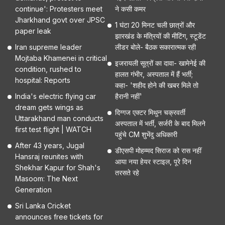
continue': Protesters meet
ने कसी कमर
Jharkhand govt over JPSC
1 घंटा 20 मिनट चली छात्रों और
paper leak
झारखंड के मंत्रियों की मीटिंग, स्टूडेंट
Iran supreme leader
लीडर बोले- बैठक सकारात्मक रही
Mojtaba Khamenei in critical
इजरायली सूत्रों का दावा- खामेनेई की
condition, rushed to
हालत गंभीर, अस्पताल में हैं भर्ती;
hospital: Reports
कहा- 'शहीद होने की खबर मिले तो
India's electric flying car
हैरानी नहीं'
dream gets wings as
दिग्गज एक्टर मिथुन चक्रवर्ती
Uttarakhand man conducts
अस्पताल में भर्ती, सर्जरी के बाद मिलने
first test flight | WATCH
पहुंचे CM शुभेंदु अधिकारी
After 43 years, Jugal
डीएसपी मोहम्मद सिराज को रास नहीं
Hansraj reunites with
आया नया हेयर स्टाइल, पूरे दिन
Shekhar Kapur for Shah's
तरसते रहे
Masoom: The Next
Generation
Sri Lanka Cricket
announces free tickets for