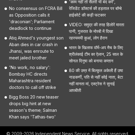
'काम नहीं तो सैलरी भी बंद करें',
No consensus on FCRA Bill
रेजिडेंट डॉक्टर्स की हड़ताल पर बॉम्बे
as Opposition calls it
हाईकोर्ट की कड़ी फटकार
'draconian'; Parliament
VIDEO: समुद्र की तरह हिलोरें मारता
deadlock to continue
पानी, गुजरात के मोरबी में दिखा
Atiq Ahmed's youngest son
रहस्यमयी कुआं, लोग हैरान
Aban dies in car crash in
भारत के खिलाफ वॉर्म-अप मैच के लिए
Jhansi, was enroute to
श्रीलंकाई टीम का ऐलान, 25 साल के
meet jailed brother
सोनल दिनुषा को बनाया कप्तान
'No work, no salary':
80 की उम्र में बिल्कुल अकेली हैं उषा
Bombay HC directs
नाडकर्णी, पति से नहीं कोई नाता, बेटा
Maharashtra resident
नहीं मानता मां, एक्ट्रेस ने सुनाई
doctors to call off strike
आपबीती
Bigg Boss 20 new teaser
drops big hint at new
season's theme; Salman
Khan says 'Tathas-two'
© 2009-2026 Independent News Service. All rights reserved.