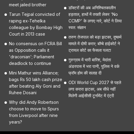
meet jailed brother
डॉक्टरों की अब अनिश्चितकालीन
Tarun Tejpal convicted of
हड़ताल, हाथों में तख्ती लेकर 'No
raping ex-Tehelka
CCMP' के लगाए नारे, कोर्ट ने लिया
colleague by Bombay High
स्वत: संज्ञान
Court in 2013 case
तरुण तेजपाल को बड़ा झटका, दुष्कर्म
No consensus on FCRA Bill
मामले में दोषी करार; बॉम्बे हाईकोर्ट ने
as Opposition calls it
ट्रायल कोर्ट का फैसला पलटा
'draconian'; Parliament
गुरुग्राम में भारी बारिश, मेदांता
deadlock to continue
अंडरपास में भरा पानी, पुलिस ने वर्क
Mini Mathur wins Alliance;
फ्रॉम होम की सलाह दी
bags Rs 50 lakh cash prize
ODI World Cup 2027 से पहले
after beating Aly Goni and
लगा करारा झटका, अब सीधे नहीं
Ruhee Dosani
मिलेगी आईसीसी टूर्नामेंट में एंट्री
Why did Andy Robertson
choose to move to Spurs
from Liverpool after nine
years?