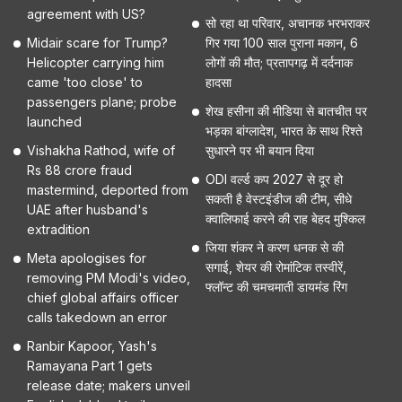
agreement with US?
सो रहा था परिवार, अचानक भरभराकर
Midair scare for Trump?
गिर गया 100 साल पुराना मकान, 6
Helicopter carrying him
लोगों की मौत; प्रतापगढ़ में दर्दनाक
came 'too close' to
हादसा
passengers plane; probe
शेख हसीना की मीडिया से बातचीत पर
launched
भड़का बांग्लादेश, भारत के साथ रिश्ते
Vishakha Rathod, wife of
सुधारने पर भी बयान दिया
Rs 88 crore fraud
ODI वर्ल्ड कप 2027 से दूर हो
mastermind, deported from
सकती है वेस्टइंडीज की टीम, सीधे
UAE after husband's
क्वालिफाई करने की राह बेहद मुश्किल
extradition
जिया शंकर ने करण धनक से की
Meta apologises for
सगाई, शेयर की रोमांटिक तस्वीरें,
removing PM Modi's video,
फ्लॉन्ट की चमचमाती डायमंड रिंग
chief global affairs officer
calls takedown an error
Ranbir Kapoor, Yash's
Ramayana Part 1 gets
release date; makers unveil