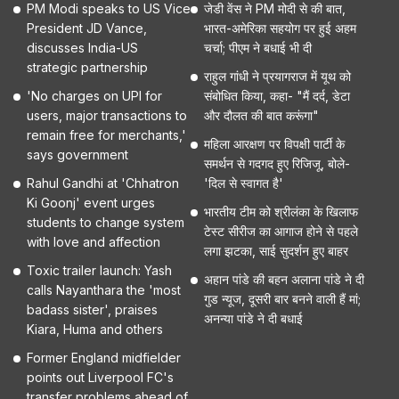
PM Modi speaks to US Vice
जेडी वेंस ने PM मोदी से की बात,
President JD Vance,
भारत-अमेरिका सहयोग पर हुई अहम
discusses India-US
चर्चा; पीएम ने बधाई भी दी
strategic partnership
राहुल गांधी ने प्रयागराज में यूथ को
'No charges on UPI for
संबोधित किया, कहा- "मैं दर्द, डेटा
users, major transactions to
और दौलत की बात करूंगा"
remain free for merchants,'
महिला आरक्षण पर विपक्षी पार्टी के
says government
समर्थन से गदगद हुए रिजिजू, बोले-
Rahul Gandhi at 'Chhatron
'दिल से स्वागत है'
Ki Goonj' event urges
भारतीय टीम को श्रीलंका के खिलाफ
students to change system
टेस्ट सीरीज का आगाज होने से पहले
with love and affection
लगा झटका, साई सुदर्शन हुए बाहर
Toxic trailer launch: Yash
अहान पांडे की बहन अलाना पांडे ने दी
calls Nayanthara the 'most
गुड न्यूज, दूसरी बार बनने वाली हैं मां;
badass sister', praises
अनन्या पांडे ने दी बधाई
Kiara, Huma and others
Former England midfielder
points out Liverpool FC's
transfer problems ahead of