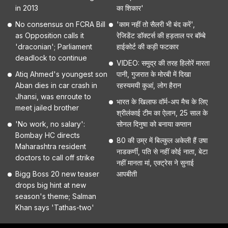
in 2013
का शिकार'
No consensus on FCRA Bill
'काम नहीं तो सैलरी भी बंद करें',
as Opposition calls it
रेजिडेंट डॉक्टर्स की हड़ताल पर बॉम्बे
'draconian'; Parliament
हाईकोर्ट की कड़ी फटकार
deadlock to continue
VIDEO: समुद्र की तरह हिलोरें मारता
Atiq Ahmed's youngest son
पानी, गुजरात के मोरबी में दिखा
Aban dies in car crash in
रहस्यमयी कुआं, लोग हैरान
Jhansi, was enroute to
भारत के खिलाफ वॉर्म-अप मैच के लिए
meet jailed brother
श्रीलंकाई टीम का ऐलान, 25 साल के
'No work, no salary':
सोनल दिनुषा को बनाया कप्तान
Bombay HC directs
80 की उम्र में बिल्कुल अकेली हैं उषा
Maharashtra resident
नाडकर्णी, पति से नहीं कोई नाता, बेटा
doctors to call off strike
नहीं मानता मां, एक्ट्रेस ने सुनाई
Bigg Boss 20 new teaser
आपबीती
drops big hint at new
season's theme; Salman
Khan says 'Tathas-two'