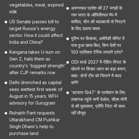
vegetables, meat, expired
अरुणाचल प्रदेश की 27 जगहों के
milk
नाम भारत के ऑफिशियल मैप में
US Senate passes bill to
शामिल, चीन की चालबाजी से निपटने
target Russia's energy
के लिए उठाया कदम
sector. How it could affect
पुतिन पर शिकंजा, अमेरिकी सीनेट में
India and China?
पास हुआ खास बिल, किन देशों पर
Kangana takes U-turn on
100 प्रतिशत टैरिफ लगाएंगे ट्रंप?
Gen Z, hails them as
ODI वर्ल्ड 2027 में रोहित-विराट के
country’s 'biggest strength'
खेलने पर शिखर धवन का बड़ा बयान,
after CJP remarks row
कहा- दोनों टीम को जिताने में मदद
Delhi drenched as capital
करेंगे
sees wettest first week of
'बटवारा 1947' के प्रमोशन के लिए
August in 15 years; WFH
लखनऊ पहुंचे सनी देओल, सीएम योगी
advisory for Gurugram
से की मुलाकात, प्रीति जिंटा भी साथ
Rishabh Pant requests
रहीं मौजूद
Uttarakhand CM Pushkar
Singh Dhami's help to
purchase land