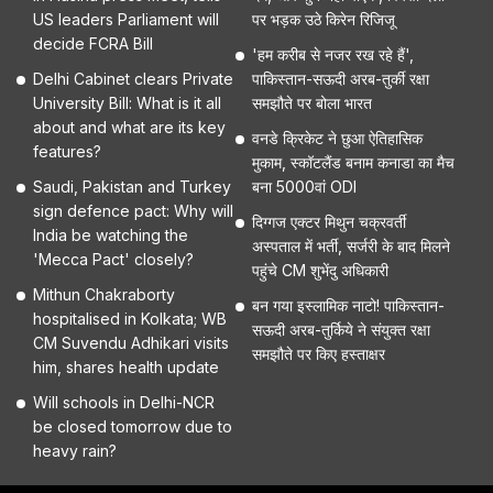
US leaders Parliament will
पर भड़क उठे किरेन रिजिजू
decide FCRA Bill
'हम करीब से नजर रख रहे हैं',
Delhi Cabinet clears Private
पाकिस्तान-सऊदी अरब-तुर्की रक्षा
University Bill: What is it all
समझौते पर बोला भारत
about and what are its key
वनडे क्रिकेट ने छुआ ऐतिहासिक
features?
मुकाम, स्कॉटलैंड बनाम कनाडा का मैच
Saudi, Pakistan and Turkey
बना 5000वां ODI
sign defence pact: Why will
दिग्गज एक्टर मिथुन चक्रवर्ती
India be watching the
अस्पताल में भर्ती, सर्जरी के बाद मिलने
'Mecca Pact' closely?
पहुंचे CM शुभेंदु अधिकारी
Mithun Chakraborty
बन गया इस्लामिक नाटो! पाकिस्तान-
hospitalised in Kolkata; WB
सऊदी अरब-तुर्किये ने संयुक्त रक्षा
CM Suvendu Adhikari visits
समझौते पर किए हस्ताक्षर
him, shares health update
Will schools in Delhi-NCR
be closed tomorrow due to
heavy rain?