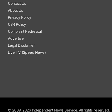
Contact Us
About Us
Privacy Policy
CSR Policy
Complaint Redressal
Advertise
Legal Disclaimer
Live TV (Speed News)
© 2009-2026 Independent News Service. All rights reserved.