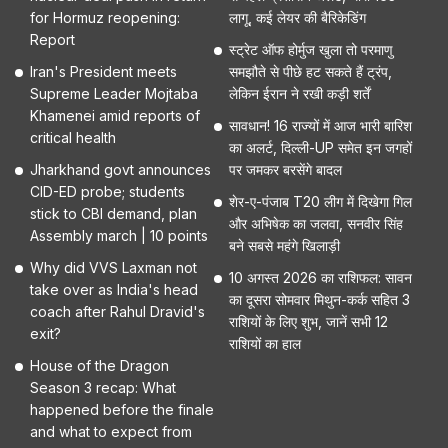
for Hormuz reopening:
लागू, कई लेयर की बैरिकेडिंग
Report
स्ट्रेट ऑफ होर्मुज खुला तो परमाणु
Iran's President meets
समझौते से पीछे हट सकते हैं ट्रंप,
Supreme Leader Mojtaba
लेकिन ईरान ने रखी कड़ी शर्तें
Khamenei amid reports of
सावधान! 16 राज्यों में आज भारी बारिश
critical health
का अलर्ट, दिल्ली-UP समेत इन जगहों
Jharkhand govt announces
पर जमकर बरसेंगे बादल
CID-ED probe; students
शेर-ए-पंजाब T20 लीग में दिखेगा गिल
stick to CBI demand, plan
और अभिषेक का जलवा, सनवीर सिंह
Assembly march | 10 points
बने सबसे महंगे खिलाड़ी
Why did VVS Laxman not
10 अगस्त 2026 का राशिफल: सावन
take over as India's head
का दूसरा सोमवार मिथुन-कर्क सहित 3
coach after Rahul Dravid's
राशियों के लिए शुभ, जानें सभी 12
exit?
राशियों का हाल
House of the Dragon
Season 3 recap: What
happened before the finale
and what to expect from