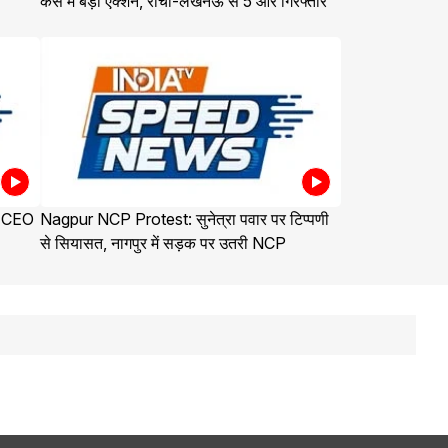
केस में बड़ा एक्शन, रांची-लखनऊ से 5 और गिरफ्तार
े CEO
Nagpur NCP Protest: सुनेत्रा पवार पर टिप्पणी
से सियासत, नागपुर में सड़क पर उतरी NCP