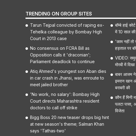
TRENDING ON GROUP SITES
Tarun Tejpal convicted of raping ex-
बॉम्बे हाई को
Tehelka colleague by Bombay High
में 10 साल की
Court in 2013 case
'काम नहीं तो स
No consensus on FCRA Bill as
हड़ताल पर बॉम
Opposition calls it 'draconian';
VIDEO: समुद्र
Parliament deadlock to continue
मोरबी में दिख
Atiq Ahmed's youngest son Aban dies
बाबर आजम ने 
in car crash in Jhansi, was enroute to
इमरान खान औ
meet jailed brother
बराबरी की
'No work, no salary': Bombay High
कौन हैं मिनी म
Court directs Maharashtra resident
पलटा पासा, अ
doctors to call off strike
विजेता
Bigg Boss 20 new teaser drops big hint
at new season's theme; Salman Khan
says 'Tathas-two'