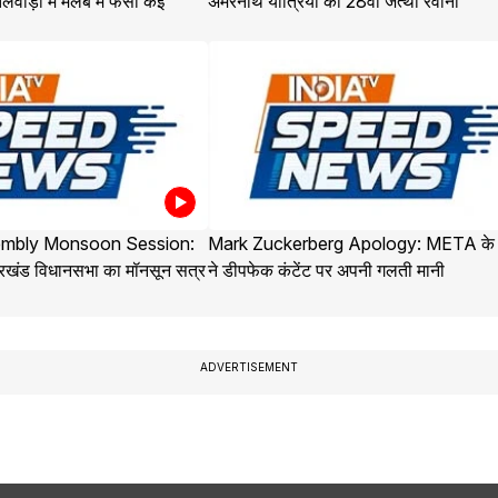
लवाड़ा में मलबे में फंसी कई
अमरनाथ यात्रियों का 28वां जत्था रवाना
embly Monsoon Session:
Mark Zuckerberg Apology: META क
ारखंड विधानसभा का मॉनसून सत्र
ने डीपफेक कंटेंट पर अपनी गलती मानी
ADVERTISEMENT