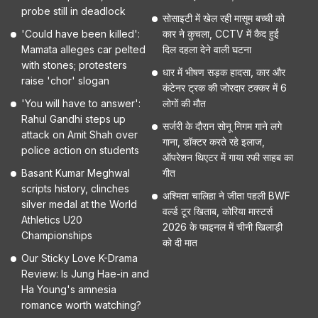
probe still in deadlock
सोसाइटी में खेल रही मासूम बच्ची को
'Could have been killed':
कार ने कुचला, CCTV में कैद हुई
Mamata alleges car pelted
दिल दहला देने वाली घटना
with stones; protesters
धार में भीषण सड़क हादसा, कार और
raise 'chor' slogan
कंटेनर ट्रक की जोरदार टक्कर में 6
'You will have to answer':
लोगों की मौत
Rahul Gandhi steps up
सर्जरी के दौरान सोनू निगम गाने लगे
attack on Amit Shah over
गाना, डॉक्टर करते रहे इलाज,
police action on students
ऑपरेशन थिएटर में गाया रफी साहब का
Basant Kumar Meghwal
गीत
scripts history, clinches
अश्मिता चालिहा ने जीता पहली BWF
silver medal at the World
वर्ल्ड टूर खिताब, कोरिया मास्टर्स
Athletics U20
2026 के फाइनल में चीनी खिलाड़ी
Championships
को दी मात
Our Sticky Love K-Drama
Review: Is Jung Hae-in and
Ha Young's amnesia
romance worth watching?