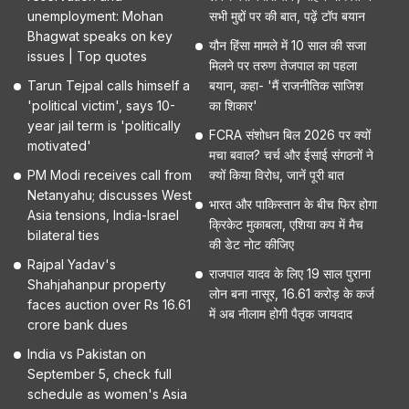
unemployment: Mohan
सभी मुद्दों पर की बात, पढ़ें टॉप बयान
Bhagwat speaks on key
यौन हिंसा मामले में 10 साल की सजा
issues | Top quotes
मिलने पर तरुण तेजपाल का पहला
Tarun Tejpal calls himself a
बयान, कहा- 'मैं राजनीतिक साजिश
'political victim', says 10-
का शिकार'
year jail term is 'politically
FCRA संशोधन बिल 2026 पर क्यों
motivated'
मचा बवाल? चर्च और ईसाई संगठनों ने
PM Modi receives call from
क्यों किया विरोध, जानें पूरी बात
Netanyahu; discusses West
भारत और पाकिस्तान के बीच फिर होगा
Asia tensions, India-Israel
क्रिकेट मुकाबला, एशिया कप में मैच
bilateral ties
की डेट नोट कीजिए
Rajpal Yadav's
राजपाल यादव के लिए 19 साल पुराना
Shahjahanpur property
लोन बना नासूर, 16.61 करोड़ के कर्ज
faces auction over Rs 16.61
में अब नीलाम होगी पैतृक जायदाद
crore bank dues
India vs Pakistan on
September 5, check full
schedule as women's Asia