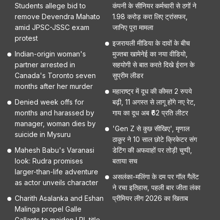
Students allege bid to
कंपनी के सीनियर कर्मचारी से ठगों ने
remove Devendra Mahato
1.98 करोड़ करा लिए ट्रांसफर,
amid JPSC-JSSC exam
जानिए पूरा मामला
protest
इजरायली मीडिया के दावों के बीच
Indian-origin woman's
मुज्तबा खामेनेई का नया वीडियो,
partner arrested in
सहयोगी से बात करते दिखे ईरान के
Canada's Toronto seven
सुप्रीम लीडर
months after her murder
महाराष्ट्र में दूध की कीमत 2 रुपये
Denied week offs for
बढ़ी, 11 अगस्त से लागू होंगे नए रेट,
months and harassed by
गाय का दूध अब ₹62 प्रति लीटर
manager, woman dies by
'Gen Z से कुछ सीखिए', मृणाल
suicide in Mysuru
ठाकुर ने 10 साल छोटे क्रिकेटर संग
Mahesh Babu's Varanasi
डेटिंग की अफवाहों पर तोड़ी चुप्पी,
look: Rudra promises
बताया सच
larger-than-life adventure
असलंका-मलिंगा के दम पर गॉल गैलेंट
as actor unveils character
ने रचा इतिहास, पहली बार जीता लंका
Charith Asalanka and Eshan
प्रीमियर लीग 2026 का खिताब
Malinga propel Galle
Gallants to maiden LPL title