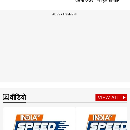
पढ़ना जरुरी"-मोहन भागवत
ADVERTISEMENT
वीडियो
VIEW ALL