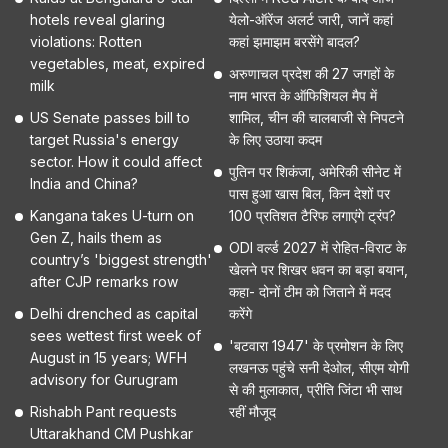
hotels reveal glaring
येलो-ऑरेंज अलर्ट जारी, जानें कहां
violations: Rotten
कहां झमाझम बरसेंगे बादल?
vegetables, meat, expired
अरुणाचल प्रदेश की 27 जगहों के
milk
नाम भारत के ऑफिशियल मैप में
US Senate passes bill to
शामिल, चीन की चालबाजी से निपटने
target Russia's energy
के लिए उठाया कदम
sector. How it could affect
पुतिन पर शिकंजा, अमेरिकी सीनेट में
India and China?
पास हुआ खास बिल, किन देशों पर
Kangana takes U-turn on
100 प्रतिशत टैरिफ लगाएंगे ट्रंप?
Gen Z, hails them as
ODI वर्ल्ड 2027 में रोहित-विराट के
country’s 'biggest strength'
खेलने पर शिखर धवन का बड़ा बयान,
after CJP remarks row
कहा- दोनों टीम को जिताने में मदद
Delhi drenched as capital
करेंगे
sees wettest first week of
'बटवारा 1947' के प्रमोशन के लिए
August in 15 years; WFH
लखनऊ पहुंचे सनी देओल, सीएम योगी
advisory for Gurugram
से की मुलाकात, प्रीति जिंटा भी साथ
Rishabh Pant requests
रहीं मौजूद
Uttarakhand CM Pushkar