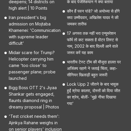
deepens; 14 districts on
के बाद पेजेश्कियान ने क्या बताया
high alert | 10 Points
कौन हैं पवन पांडे? जो अयोध्या से होंगे
Iran president's big
सपा उम्मीदवार, अखिलेश यादव ने की
admission on Mojtaba
जमकर तारीफ
Khamenei: 'Communication
17 अगस्त तक नहीं भरा एन्यूमरेशन
with supreme leader
फॉर्म तो कट सकता है वोटर लिस्ट से
difficult'
नाम, 2002 के बाद दिल्ली आने वाले
Midair scare for Trump?
जरूर करें यह काम
Helicopter carrying him
भारतीय टेस्ट टीम की मौजूदा हालत पर
came 'too close' to
अजिंक्य रहाणे ने जताई चिंता, कहा-
passenger plane; probe
सीनियर खिलाड़ी बहुत जरूरी
launched
Lock Upp 2 जीतने के बाद भावुक
Bigg Boss OTT 2's Jiyaa
हुईं श्रेया कालरा, दोस्तों को दिया जीत
Shankar gets engaged,
का श्रेय, बोलीं- 'मुझे नीचा दिखाया
flaunts diamond ring in
गया'
dreamy proposal | Photos
'Test cricket needs them':
Ajinkya Rahane weighs in
on senior players' inclusion