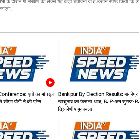
 के दौरान गौ संरक्षण को लेकर यह कड़ी चेतावनी दी है.उन्होंने स्पष्ट किया कि उत्त
 जाएगा.
onference: यूपी का मॉनसून
Bankipur By Election Results: बांकीपुर
ले सीएम योगी ने की प्रेस
उपचुनाव का फैसला आज, BJP-जन सुराज-RJ
त्रिकोणीय मुकाबला