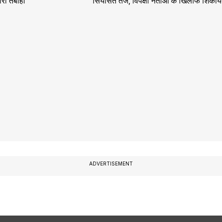
ारी तबाही
सियासत तेज, विपक्षी नेताओं के खिलाफ शिकायत
ADVERTISEMENT