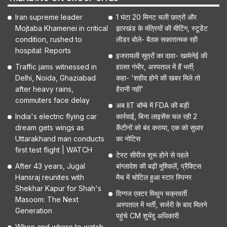
Iran supreme leader
1 घंटा 20 मिनट चली छात्रों और
Mojtaba Khamenei in critical
झारखंड के मंत्रियों की मीटिंग, स्टूडेंट
condition, rushed to
लीडर बोले- बैठक सकारात्मक रही
hospital: Reports
इजरायली सूत्रों का दावा- खामेनेई की
Traffic jams witnessed in
हालत गंभीर, अस्पताल में हैं भर्ती;
Delhi, Noida, Ghaziabad
कहा- 'शहीद होने की खबर मिले तो
after heavy rains,
हैरानी नहीं'
commuters face delay
अब IIT बॉम्बे में FDA की बड़ी
India's electric flying car
कार्रवाई, बिना लाइसेंस चल रही 2
dream gets wings as
कैंटीनों को बंद कराया, एक को सुधार
Uttarakhand man conducts
का नोटिस
first test flight | WATCH
टेस्ट सीरीज शुरू होने से पहले
After 43 years, Jugal
बांग्लादेश की बढ़ी मुश्किलें, प्रैक्टिस
Hansraj reunites with
मैच में चोटिल हुआ स्टार स्पिनर
Shekhar Kapur for Shah's
दिग्गज एक्टर मिथुन चक्रवर्ती
Masoom: The Next
अस्पताल में भर्ती, सर्जरी के बाद मिलने
Generation
पहुंचे CM शुभेंदु अधिकारी
When and where to watch