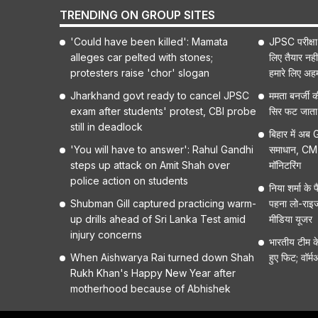
TRENDING ON GROUP SITES
'Could have been killed': Mamata
JPSC परीक्षा
alleges car pelted with stones;
लिए तैयार नही
protesters raise 'chor' slogan
हमारे लिए अह
Jharkhand govt ready to cancel JPSC
ममता बनर्जी क
exam after students' protest, CBI probe
सिर फट जाता'
still in deadlock
बिहार में अब
'You will have to answer': Rahul Gandhi
समाधान, CM स
steps up attack on Amit Shah over
मॉनिटरिंग
police action on students
निया शर्मा क
Shubman Gill captured practicing warm-
पहना लो-राइज
up drills ahead of Sri Lanka Test amid
मीडिया यूजर
injury concerns
भारतीय टीम क
When Aishwarya Rai turned down Shah
हुए फिट; वॉर्म
Rukh Khan's Happy New Year after
motherhood because of Abhishek